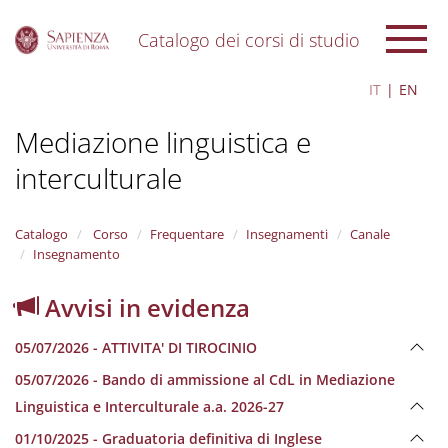
Catalogo dei corsi di studio
S
IT
EN
k
i
Mediazione linguistica e
p
t
interculturale
o
m
a
i
Catalogo
Corso
Frequentare
Insegnamenti
Canale
n
Insegnamento
c
o
Avvisi in evidenza
n
t
05/07/2026 - ATTIVITA' DI TIROCINIO
e
n
05/07/2026 - Bando di ammissione al CdL in Mediazione
t
Linguistica e Interculturale a.a. 2026-27
01/10/2025 - Graduatoria definitiva di Inglese