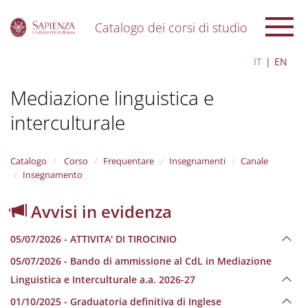
Catalogo dei corsi di studio
S
IT
EN
k
i
Mediazione linguistica e
p
t
interculturale
o
m
a
i
Catalogo
Corso
Frequentare
Insegnamenti
Canale
n
Insegnamento
c
o
Avvisi in evidenza
n
t
05/07/2026 - ATTIVITA' DI TIROCINIO
e
n
05/07/2026 - Bando di ammissione al CdL in Mediazione
t
Linguistica e Interculturale a.a. 2026-27
01/10/2025 - Graduatoria definitiva di Inglese