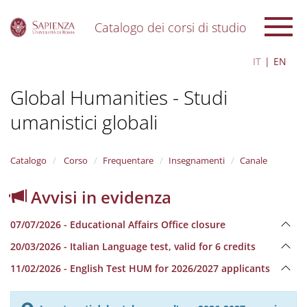
Catalogo dei corsi di studio
S
IT
EN
k
i
Global Humanities - Studi
p
t
umanistici globali
o
m
a
i
Catalogo
Corso
Frequentare
Insegnamenti
Canale
n
c
Avvisi in evidenza
o
n
07/07/2026 - Educational Affairs Office closure
t
e
20/03/2026 - Italian Language test, valid for 6 credits
n
11/02/2026 - English Test HUM for 2026/2027 applicants
t