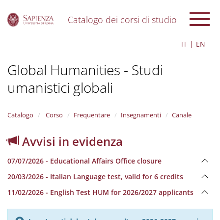
Catalogo dei corsi di studio
S
IT
EN
k
i
Global Humanities - Studi
p
t
umanistici globali
o
m
a
i
Catalogo
Corso
Frequentare
Insegnamenti
Canale
n
c
Avvisi in evidenza
o
n
07/07/2026 - Educational Affairs Office closure
t
e
20/03/2026 - Italian Language test, valid for 6 credits
n
11/02/2026 - English Test HUM for 2026/2027 applicants
t