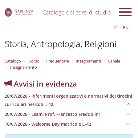
Catalogo dei corsi di studio
S
IT
EN
k
i
Storia, Antropologia, Religioni
p
t
o
m
Catalogo
Corso
Frequentare
Insegnamenti
Canale
a
Insegnamento
i
n
Avvisi in evidenza
c
o
28/07/2026 - Riferimenti organizzativi e normativi dei tirocini
n
t
curriculari nel CdS L-42.
e
20/07/2026 - Esami Prof. Francesco Freddolini
n
t
16/07/2026 - Welcome Day matricole L-42