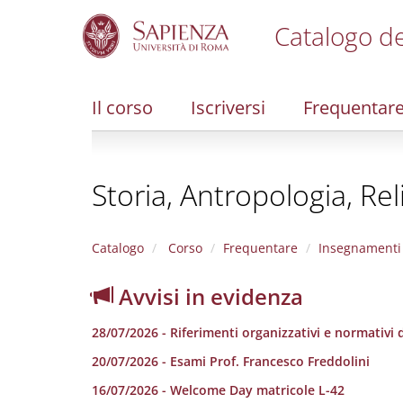
Catalogo de
S
k
i
Il corso
Iscriversi
Frequentar
p
t
o
m
Storia, Antropologia, Rel
a
i
n
c
Catalogo
Corso
Frequentare
Insegnamenti
o
n
Avvisi in evidenza
t
e
28/07/2026 - Riferimenti organizzativi e normativi de
n
t
20/07/2026 - Esami Prof. Francesco Freddolini
16/07/2026 - Welcome Day matricole L-42