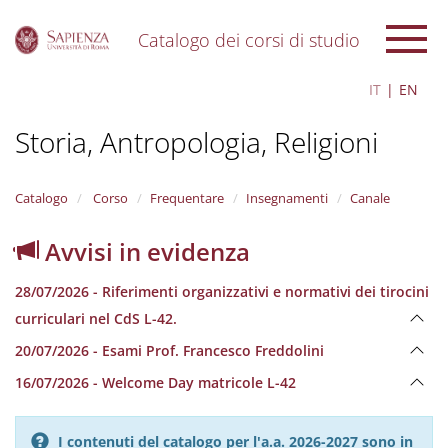
Catalogo dei corsi di studio
S
IT
EN
k
i
Storia, Antropologia, Religioni
p
t
o
m
Catalogo
Corso
Frequentare
Insegnamenti
Canale
a
i
Avvisi in evidenza
n
c
28/07/2026 - Riferimenti organizzativi e normativi dei tirocini
o
n
curriculari nel CdS L-42.
t
20/07/2026 - Esami Prof. Francesco Freddolini
e
n
16/07/2026 - Welcome Day matricole L-42
t
I contenuti del catalogo per l'a.a. 2026-2027 sono in