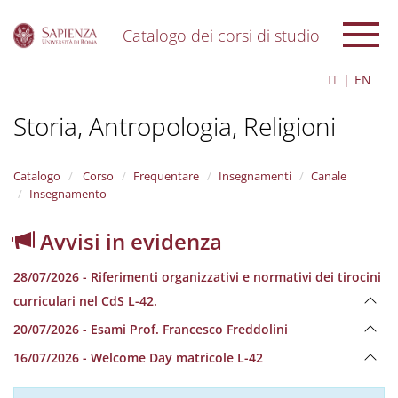
Catalogo dei corsi di studio
S
IT
EN
k
i
Storia, Antropologia, Religioni
p
t
o
m
Catalogo
Corso
Frequentare
Insegnamenti
Canale
a
Insegnamento
i
n
Avvisi in evidenza
c
o
28/07/2026 - Riferimenti organizzativi e normativi dei tirocini
n
t
curriculari nel CdS L-42.
e
20/07/2026 - Esami Prof. Francesco Freddolini
n
t
16/07/2026 - Welcome Day matricole L-42