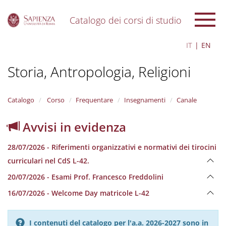
Catalogo dei corsi di studio
S
IT
EN
k
i
Storia, Antropologia, Religioni
p
t
o
m
Catalogo
Corso
Frequentare
Insegnamenti
Canale
a
i
Avvisi in evidenza
n
c
28/07/2026 - Riferimenti organizzativi e normativi dei tirocini
o
n
curriculari nel CdS L-42.
t
20/07/2026 - Esami Prof. Francesco Freddolini
e
n
16/07/2026 - Welcome Day matricole L-42
t
I contenuti del catalogo per l'a.a. 2026-2027 sono in