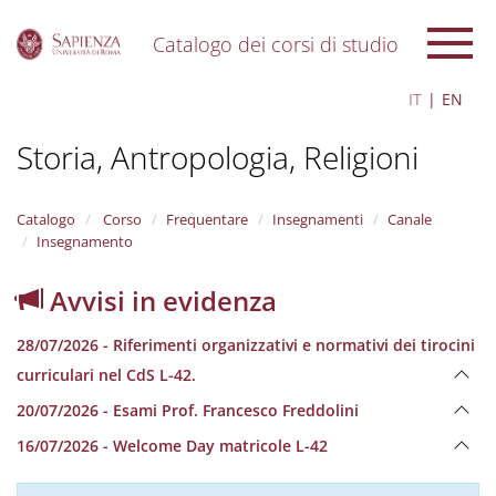
Catalogo dei corsi di studio
S
IT
EN
k
i
Storia, Antropologia, Religioni
p
t
o
m
Catalogo
Corso
Frequentare
Insegnamenti
Canale
a
Insegnamento
i
n
Avvisi in evidenza
c
o
28/07/2026 - Riferimenti organizzativi e normativi dei tirocini
n
t
curriculari nel CdS L-42.
e
20/07/2026 - Esami Prof. Francesco Freddolini
n
t
16/07/2026 - Welcome Day matricole L-42