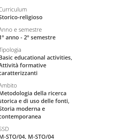
Curriculum
Storico-religioso
Anno e semestre
1º anno - 2º semestre
Tipologia
Basic educational activities,
Attività formative
caratterizzanti
Ambito
Metodologia della ricerca
storica e di uso delle fonti,
Storia moderna e
contemporanea
SSD
M-STO/04, M-STO/04