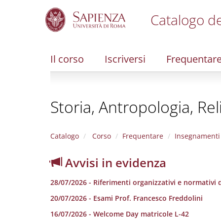
Catalogo de
S
k
i
Il corso
Iscriversi
Frequentar
p
t
o
m
Storia, Antropologia, Rel
a
i
n
c
Catalogo
Corso
Frequentare
Insegnamenti
o
n
Avvisi in evidenza
t
e
28/07/2026 - Riferimenti organizzativi e normativi de
n
t
20/07/2026 - Esami Prof. Francesco Freddolini
16/07/2026 - Welcome Day matricole L-42