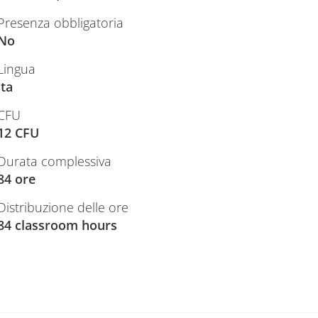
Presenza obbligatoria
No
Lingua
ita
CFU
12 CFU
Durata complessiva
84 ore
Distribuzione delle ore
84 classroom hours