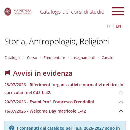
Catalogo dei corsi di studio
S
IT
EN
k
i
Storia, Antropologia, Religioni
p
t
o
m
Catalogo
Corso
Frequentare
Insegnamenti
Canale
a
i
Avvisi in evidenza
n
c
28/07/2026 - Riferimenti organizzativi e normativi dei tirocini
o
n
curriculari nel CdS L-42.
t
20/07/2026 - Esami Prof. Francesco Freddolini
e
n
16/07/2026 - Welcome Day matricole L-42
t
I contenuti del catalogo per l'a.a. 2026-2027 sono in