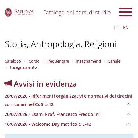
Catalogo dei corsi di studio
S
IT
EN
k
i
Storia, Antropologia, Religioni
p
t
o
m
Catalogo
Corso
Frequentare
Insegnamenti
Canale
a
Insegnamento
i
n
Avvisi in evidenza
c
o
28/07/2026 - Riferimenti organizzativi e normativi dei tirocini
n
t
curriculari nel CdS L-42.
e
20/07/2026 - Esami Prof. Francesco Freddolini
n
t
16/07/2026 - Welcome Day matricole L-42