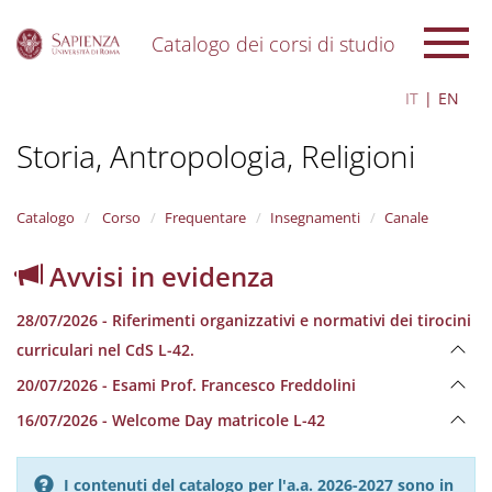
Catalogo dei corsi di studio
S
IT
EN
k
i
Storia, Antropologia, Religioni
p
t
o
m
Catalogo
Corso
Frequentare
Insegnamenti
Canale
a
i
Avvisi in evidenza
n
c
28/07/2026 - Riferimenti organizzativi e normativi dei tirocini
o
n
curriculari nel CdS L-42.
t
20/07/2026 - Esami Prof. Francesco Freddolini
e
n
16/07/2026 - Welcome Day matricole L-42
t
I contenuti del catalogo per l'a.a. 2026-2027 sono in