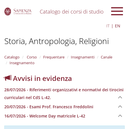
Catalogo dei corsi di studio
S
IT
EN
k
i
Storia, Antropologia, Religioni
p
t
o
m
Catalogo
Corso
Frequentare
Insegnamenti
Canale
a
Insegnamento
i
n
Avvisi in evidenza
c
o
28/07/2026 - Riferimenti organizzativi e normativi dei tirocini
n
t
curriculari nel CdS L-42.
e
20/07/2026 - Esami Prof. Francesco Freddolini
n
t
16/07/2026 - Welcome Day matricole L-42