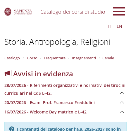
Catalogo dei corsi di studio
S
IT
EN
k
i
Storia, Antropologia, Religioni
p
t
o
m
Catalogo
Corso
Frequentare
Insegnamenti
Canale
a
i
Avvisi in evidenza
n
c
28/07/2026 - Riferimenti organizzativi e normativi dei tirocini
o
n
curriculari nel CdS L-42.
t
20/07/2026 - Esami Prof. Francesco Freddolini
e
n
16/07/2026 - Welcome Day matricole L-42
t
I contenuti del catalogo per l'a.a. 2026-2027 sono in