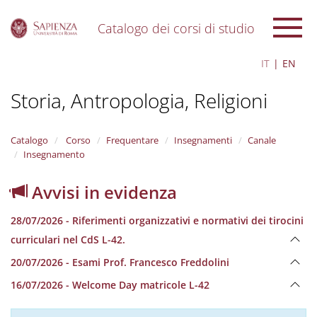
Catalogo dei corsi di studio
S
IT
EN
k
i
Storia, Antropologia, Religioni
p
t
o
m
Catalogo
Corso
Frequentare
Insegnamenti
Canale
a
Insegnamento
i
n
Avvisi in evidenza
c
o
28/07/2026 - Riferimenti organizzativi e normativi dei tirocini
n
t
curriculari nel CdS L-42.
e
20/07/2026 - Esami Prof. Francesco Freddolini
n
t
16/07/2026 - Welcome Day matricole L-42