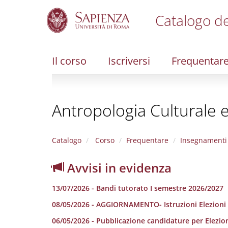
Catalogo de
S
k
i
Il corso
Iscriversi
Frequentar
p
t
o
m
Antropologia Culturale 
a
i
n
c
Catalogo
Corso
Frequentare
Insegnamenti
o
n
Avvisi in evidenza
t
e
13/07/2026 - Bandi tutorato I semestre 2026/2027
n
t
08/05/2026 - AGGIORNAMENTO- Istruzioni Elezioni
06/05/2026 - Pubblicazione candidature per Elezio