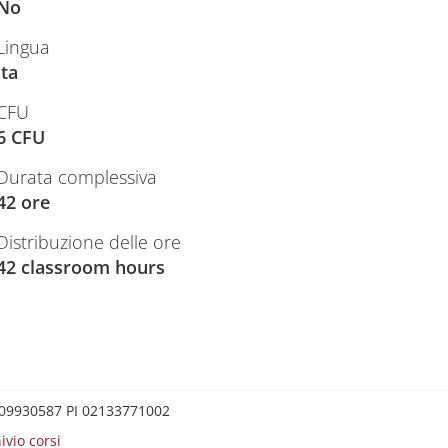
No
Lingua
ita
CFU
6 CFU
Durata complessiva
42 ore
Distribuzione delle ore
42 classroom hours
0209930587 PI 02133771002
ivio corsi