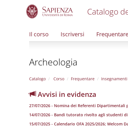
Catalogo de
S
k
i
Il corso
Iscriversi
Frequentar
p
t
o
m
Archeologia
a
i
n
c
Catalogo
Corso
Frequentare
Insegnamenti
o
n
Avvisi in evidenza
t
e
27/07/2026 - Nomina dei Referenti Dipartimentali p
n
t
14/07/2026 - Bandi tutorato rivolto agli studenti d
15/07/2025 - Calendario OFA 2025/2026; Welcom D