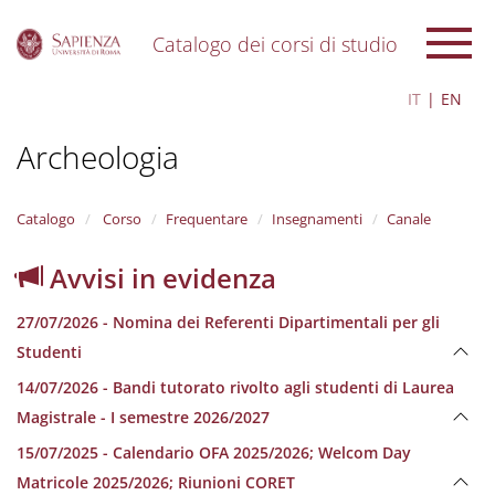
Catalogo dei corsi di studio
S
IT
EN
k
i
Archeologia
p
t
o
m
Catalogo
Corso
Frequentare
Insegnamenti
Canale
a
i
Avvisi in evidenza
n
c
27/07/2026 - Nomina dei Referenti Dipartimentali per gli
o
n
Studenti
t
14/07/2026 - Bandi tutorato rivolto agli studenti di Laurea
e
n
Magistrale - I semestre 2026/2027
t
15/07/2025 - Calendario OFA 2025/2026; Welcom Day
Matricole 2025/2026; Riunioni CORET