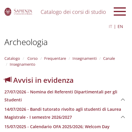
Catalogo dei corsi di studio
S
IT
EN
k
i
Archeologia
p
t
o
m
Catalogo
Corso
Frequentare
Insegnamenti
Canale
a
Insegnamento
i
n
Avvisi in evidenza
c
o
27/07/2026 - Nomina dei Referenti Dipartimentali per gli
n
t
Studenti
e
14/07/2026 - Bandi tutorato rivolto agli studenti di Laurea
n
t
Magistrale - I semestre 2026/2027
15/07/2025 - Calendario OFA 2025/2026; Welcom Day