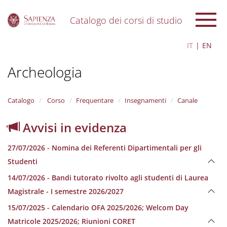
Catalogo dei corsi di studio
S
IT
EN
k
i
Archeologia
p
t
o
m
Catalogo
Corso
Frequentare
Insegnamenti
Canale
a
i
Avvisi in evidenza
n
c
27/07/2026 - Nomina dei Referenti Dipartimentali per gli
o
n
Studenti
t
14/07/2026 - Bandi tutorato rivolto agli studenti di Laurea
e
n
Magistrale - I semestre 2026/2027
t
15/07/2025 - Calendario OFA 2025/2026; Welcom Day
Matricole 2025/2026; Riunioni CORET