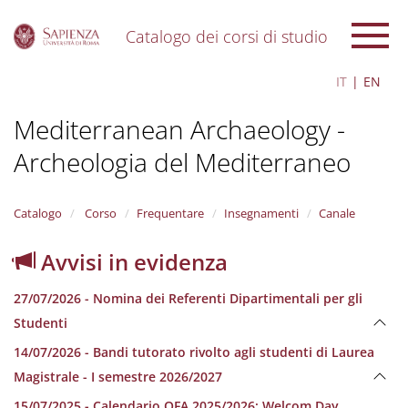
Catalogo dei corsi di studio
S
IT
EN
k
i
Mediterranean Archaeology -
p
t
Archeologia del Mediterraneo
o
m
a
i
Catalogo
Corso
Frequentare
Insegnamenti
Canale
n
c
Avvisi in evidenza
o
n
27/07/2026 - Nomina dei Referenti Dipartimentali per gli
t
e
Studenti
n
14/07/2026 - Bandi tutorato rivolto agli studenti di Laurea
t
Magistrale - I semestre 2026/2027
15/07/2025 - Calendario OFA 2025/2026; Welcom Day