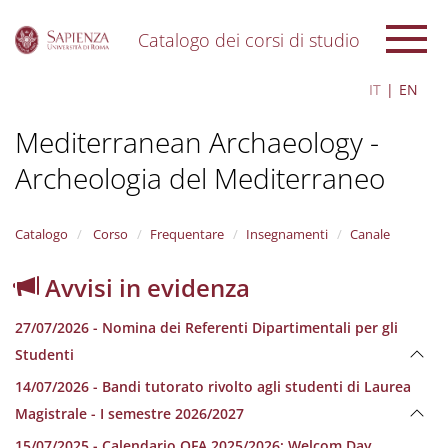
Catalogo dei corsi di studio
S
IT
EN
k
i
Mediterranean Archaeology -
p
t
Archeologia del Mediterraneo
o
m
a
i
Catalogo
Corso
Frequentare
Insegnamenti
Canale
n
c
Avvisi in evidenza
o
n
27/07/2026 - Nomina dei Referenti Dipartimentali per gli
t
e
Studenti
n
14/07/2026 - Bandi tutorato rivolto agli studenti di Laurea
t
Magistrale - I semestre 2026/2027
15/07/2025 - Calendario OFA 2025/2026; Welcom Day