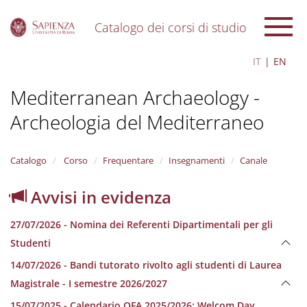
Catalogo dei corsi di studio
S
IT
EN
k
i
Mediterranean Archaeology -
p
t
Archeologia del Mediterraneo
o
m
a
i
Catalogo
Corso
Frequentare
Insegnamenti
Canale
n
c
Avvisi in evidenza
o
n
27/07/2026 - Nomina dei Referenti Dipartimentali per gli
t
e
Studenti
n
14/07/2026 - Bandi tutorato rivolto agli studenti di Laurea
t
Magistrale - I semestre 2026/2027
15/07/2025 - Calendario OFA 2025/2026; Welcom Day