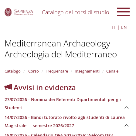
Catalogo dei corsi di studio
S
IT
EN
k
i
Mediterranean Archaeology -
p
t
Archeologia del Mediterraneo
o
m
a
i
Catalogo
Corso
Frequentare
Insegnamenti
Canale
n
c
Avvisi in evidenza
o
n
27/07/2026 - Nomina dei Referenti Dipartimentali per gli
t
e
Studenti
n
14/07/2026 - Bandi tutorato rivolto agli studenti di Laurea
t
Magistrale - I semestre 2026/2027
15/07/2025 - Calendario OFA 2025/2026; Welcom Day