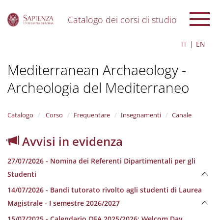
Catalogo dei corsi di studio
S
IT
EN
k
i
Mediterranean Archaeology -
p
t
Archeologia del Mediterraneo
o
m
a
i
Catalogo
Corso
Frequentare
Insegnamenti
Canale
n
c
Avvisi in evidenza
o
n
27/07/2026 - Nomina dei Referenti Dipartimentali per gli
t
e
Studenti
n
14/07/2026 - Bandi tutorato rivolto agli studenti di Laurea
t
Magistrale - I semestre 2026/2027
15/07/2025 - Calendario OFA 2025/2026; Welcom Day