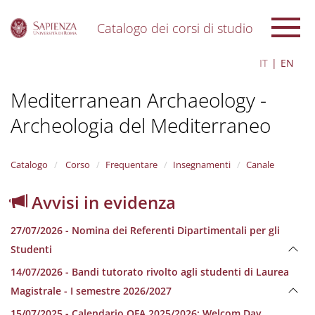
Catalogo dei corsi di studio
S
IT
EN
k
i
Mediterranean Archaeology -
p
t
Archeologia del Mediterraneo
o
m
a
i
Catalogo
Corso
Frequentare
Insegnamenti
Canale
n
c
Avvisi in evidenza
o
n
27/07/2026 - Nomina dei Referenti Dipartimentali per gli
t
e
Studenti
n
14/07/2026 - Bandi tutorato rivolto agli studenti di Laurea
t
Magistrale - I semestre 2026/2027
15/07/2025 - Calendario OFA 2025/2026; Welcom Day