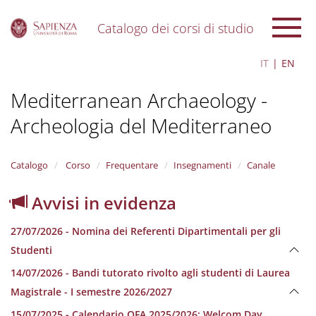
Catalogo dei corsi di studio
S
IT
EN
k
i
Mediterranean Archaeology -
p
t
Archeologia del Mediterraneo
o
m
a
i
Catalogo
Corso
Frequentare
Insegnamenti
Canale
n
c
Avvisi in evidenza
o
n
27/07/2026 - Nomina dei Referenti Dipartimentali per gli
t
e
Studenti
n
14/07/2026 - Bandi tutorato rivolto agli studenti di Laurea
t
Magistrale - I semestre 2026/2027
15/07/2025 - Calendario OFA 2025/2026; Welcom Day