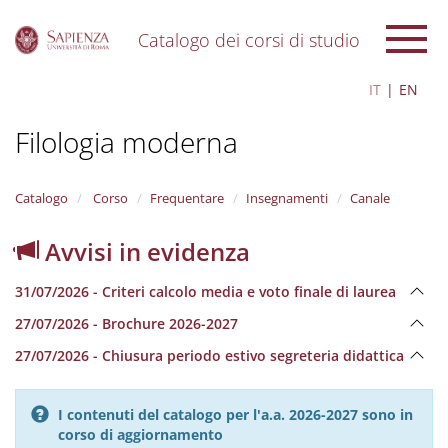
Catalogo dei corsi di studio
S
IT
EN
k
i
Filologia moderna
p
t
o
m
Catalogo
Corso
Frequentare
Insegnamenti
Canale
a
i
Avvisi in evidenza
n
c
31/07/2026 - Criteri calcolo media e voto finale di laurea
o
n
27/07/2026 - Brochure 2026-2027
t
e
27/07/2026 - Chiusura periodo estivo segreteria didattica
n
t
I contenuti del catalogo per l'a.a. 2026-2027 sono in
corso di aggiornamento