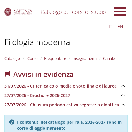
Catalogo dei corsi di studio
S
IT
EN
k
i
Filologia moderna
p
t
o
m
Catalogo
Corso
Frequentare
Insegnamenti
Canale
a
i
Avvisi in evidenza
n
c
31/07/2026 - Criteri calcolo media e voto finale di laurea
o
n
27/07/2026 - Brochure 2026-2027
t
e
27/07/2026 - Chiusura periodo estivo segreteria didattica
n
t
I contenuti del catalogo per l'a.a. 2026-2027 sono in
corso di aggiornamento