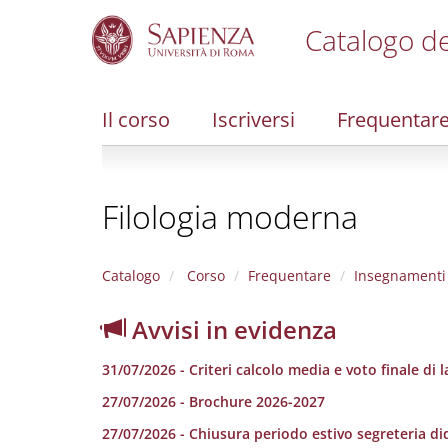
Catalogo de
S
k
i
Il corso
Iscriversi
Frequentar
p
t
o
m
Filologia moderna
a
i
n
c
Catalogo
Corso
Frequentare
Insegnamenti
o
n
Avvisi in evidenza
t
e
31/07/2026 - Criteri calcolo media e voto finale di 
n
t
27/07/2026 - Brochure 2026-2027
27/07/2026 - Chiusura periodo estivo segreteria di