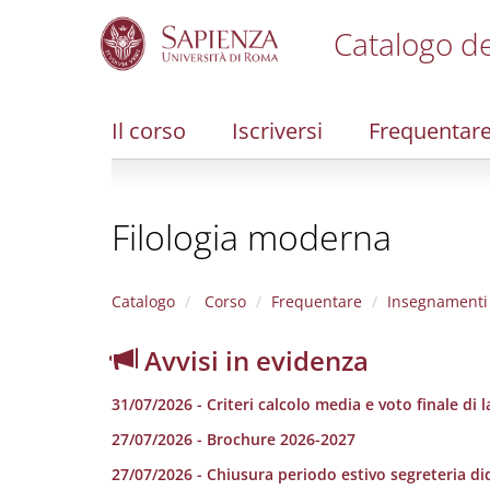
Catalogo de
S
k
i
Il corso
Iscriversi
Frequentar
p
t
o
m
Filologia moderna
a
i
n
c
Catalogo
Corso
Frequentare
Insegnamenti
o
n
Avvisi in evidenza
t
e
31/07/2026 - Criteri calcolo media e voto finale di 
n
t
27/07/2026 - Brochure 2026-2027
27/07/2026 - Chiusura periodo estivo segreteria di