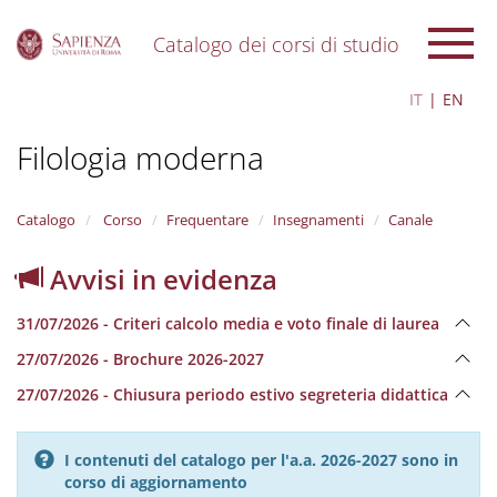
Catalogo dei corsi di studio
S
IT
EN
k
i
Filologia moderna
p
t
o
m
Catalogo
Corso
Frequentare
Insegnamenti
Canale
a
i
Avvisi in evidenza
n
c
31/07/2026 - Criteri calcolo media e voto finale di laurea
o
n
27/07/2026 - Brochure 2026-2027
t
e
27/07/2026 - Chiusura periodo estivo segreteria didattica
n
t
I contenuti del catalogo per l'a.a. 2026-2027 sono in
corso di aggiornamento