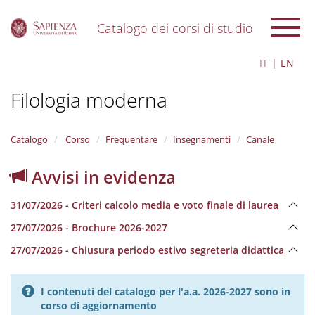
Catalogo dei corsi di studio
S
IT
EN
k
i
Filologia moderna
p
t
o
m
Catalogo
Corso
Frequentare
Insegnamenti
Canale
a
i
Avvisi in evidenza
n
c
31/07/2026 - Criteri calcolo media e voto finale di laurea
o
n
27/07/2026 - Brochure 2026-2027
t
e
27/07/2026 - Chiusura periodo estivo segreteria didattica
n
t
I contenuti del catalogo per l'a.a. 2026-2027 sono in
corso di aggiornamento