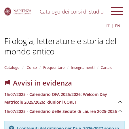
Catalogo dei corsi di studio
S
IT
EN
k
i
Filologia, letterature e storia del
p
t
mondo antico
o
m
a
i
Catalogo
Corso
Frequentare
Insegnamenti
Canale
n
c
Avvisi in evidenza
o
n
15/07/2025 - Calendario OFA 2025/2026; Welcom Day
t
e
Matricole 2025/2026; Riunioni CORET
n
15/07/2025 - Calendario delle Sedute di Laurea 2025-2026
t
I contenuti del catalogo per l'a.a. 2026-2027 sono in