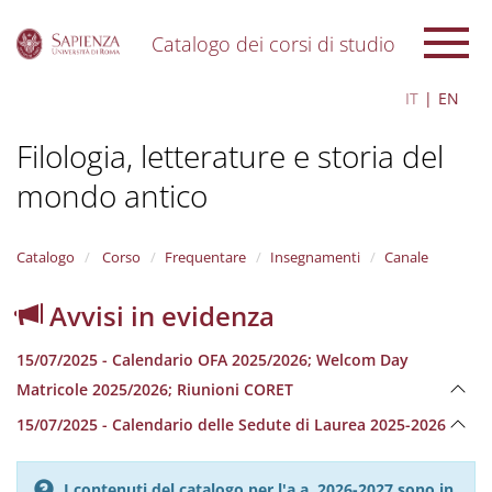
Catalogo dei corsi di studio
S
IT
EN
k
i
Filologia, letterature e storia del
p
t
mondo antico
o
m
a
i
Catalogo
Corso
Frequentare
Insegnamenti
Canale
n
c
Avvisi in evidenza
o
n
15/07/2025 - Calendario OFA 2025/2026; Welcom Day
t
e
Matricole 2025/2026; Riunioni CORET
n
15/07/2025 - Calendario delle Sedute di Laurea 2025-2026
t
I contenuti del catalogo per l'a.a. 2026-2027 sono in