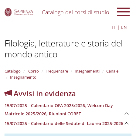
Catalogo dei corsi di studio
S
IT
EN
k
i
Filologia, letterature e storia del
p
t
mondo antico
o
m
a
i
Catalogo
Corso
Frequentare
Insegnamenti
Canale
n
Insegnamento
c
o
Avvisi in evidenza
n
t
15/07/2025 - Calendario OFA 2025/2026; Welcom Day
e
n
Matricole 2025/2026; Riunioni CORET
t
15/07/2025 - Calendario delle Sedute di Laurea 2025-2026