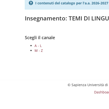
I contenuti del catalogo per l'a.a. 2026-20
Insegnamento: TEMI DI LINGU
Scegli il canale
A - L
M - Z
© Sapienza Università di
Dashboa