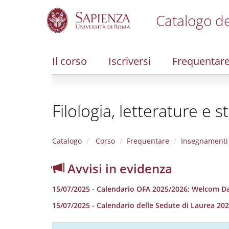
Catalogo de
S
k
i
Il corso
Iscriversi
Frequentar
p
t
o
m
Filologia, letterature e 
a
i
n
c
Catalogo
Corso
Frequentare
Insegnamenti
o
n
Avvisi in evidenza
t
e
15/07/2025 - Calendario OFA 2025/2026; Welcom D
n
t
15/07/2025 - Calendario delle Sedute di Laurea 20