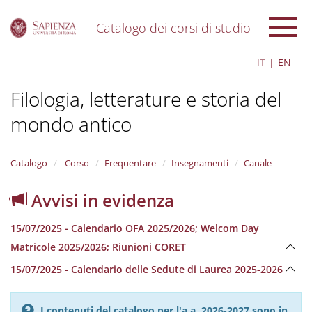
Catalogo dei corsi di studio
S
IT
EN
k
i
Filologia, letterature e storia del
p
t
mondo antico
o
m
a
i
Catalogo
Corso
Frequentare
Insegnamenti
Canale
n
c
Avvisi in evidenza
o
n
15/07/2025 - Calendario OFA 2025/2026; Welcom Day
t
e
Matricole 2025/2026; Riunioni CORET
n
15/07/2025 - Calendario delle Sedute di Laurea 2025-2026
t
I contenuti del catalogo per l'a.a. 2026-2027 sono in