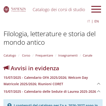
Catalogo dei corsi di studio
S
IT
EN
k
i
Filologia, letterature e storia del
p
t
mondo antico
o
m
a
i
Catalogo
Corso
Frequentare
Insegnamenti
Canale
n
c
Avvisi in evidenza
o
n
15/07/2025 - Calendario OFA 2025/2026; Welcom Day
t
e
Matricole 2025/2026; Riunioni CORET
n
15/07/2025 - Calendario delle Sedute di Laurea 2025-2026
t
I contenuti del catalogo per l'a.a. 2026-2027 sono in