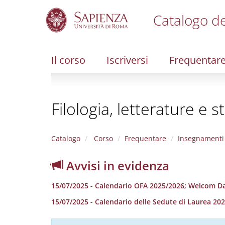
Catalogo de
S
k
i
Il corso
Iscriversi
Frequentar
p
t
o
m
Filologia, letterature e 
a
i
n
c
Catalogo
Corso
Frequentare
Insegnamenti
o
n
Avvisi in evidenza
t
e
15/07/2025 - Calendario OFA 2025/2026; Welcom D
n
t
15/07/2025 - Calendario delle Sedute di Laurea 20