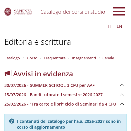
Catalogo dei corsi di studio
S
IT
EN
k
i
Editoria e scrittura
p
t
o
m
Catalogo
Corso
Frequentare
Insegnamenti
Canale
a
i
Avvisi in evidenza
n
c
30/07/2026 - SUMMER SCHOOL 3 CFU per AAF
o
n
15/07/2026 - Bandi tutorato I semestre 2026 2027
t
e
25/02/2026 - "Tra carte e libri" ciclo di Seminari da 4 CFU
n
t
I contenuti del catalogo per l'a.a. 2026-2027 sono in
corso di aggiornamento