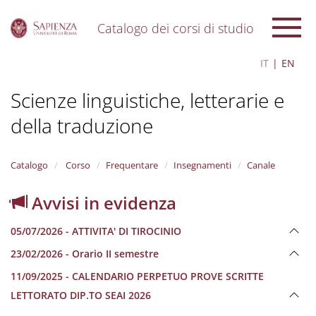
Catalogo dei corsi di studio
S
IT
EN
k
i
Scienze linguistiche, letterarie e
p
t
della traduzione
o
m
a
i
Catalogo
Corso
Frequentare
Insegnamenti
Canale
n
c
Avvisi in evidenza
o
n
05/07/2026 - ATTIVITA' DI TIROCINIO
t
e
23/02/2026 - Orario II semestre
n
11/09/2025 - CALENDARIO PERPETUO PROVE SCRITTE
t
LETTORATO DIP.TO SEAI 2026