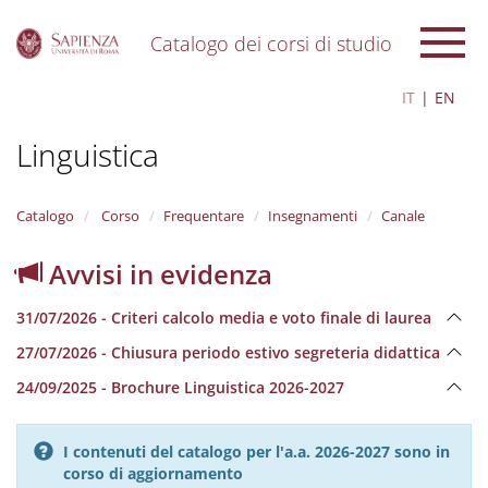
Catalogo dei corsi di studio
S
IT
EN
k
i
Linguistica
p
t
o
m
Catalogo
Corso
Frequentare
Insegnamenti
Canale
a
i
Avvisi in evidenza
n
c
31/07/2026 - Criteri calcolo media e voto finale di laurea
o
n
27/07/2026 - Chiusura periodo estivo segreteria didattica
t
e
24/09/2025 - Brochure Linguistica 2026-2027
n
t
I contenuti del catalogo per l'a.a. 2026-2027 sono in
corso di aggiornamento