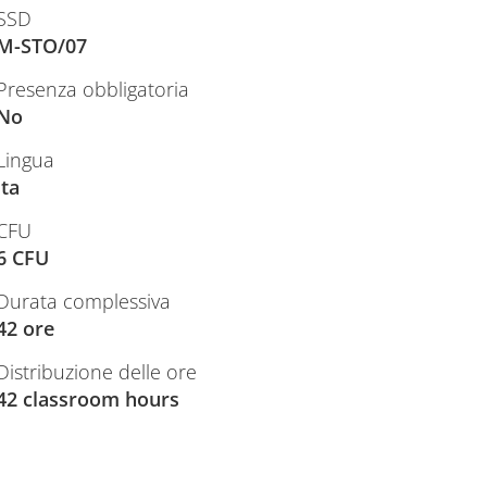
SSD
M-STO/07
Presenza obbligatoria
No
Lingua
ita
CFU
6 CFU
Durata complessiva
42 ore
Distribuzione delle ore
42 classroom hours