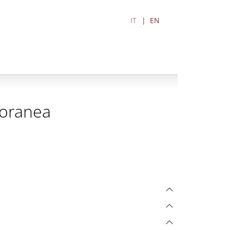
IT
EN
poranea