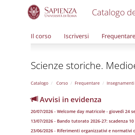
Catalogo de
S
k
i
Il corso
Iscriversi
Frequentar
p
t
o
m
Scienze storiche. Medi
a
i
n
c
Catalogo
Corso
Frequentare
Insegnamenti
o
n
Avvisi in evidenza
t
e
20/07/2026 - Welcome day matricole - giovedì 24 
n
t
13/07/2026 - Bando tutorato 2026-27: scadenza 10
23/06/2026 - Riferimenti organizzativi e normativi d