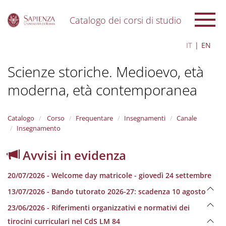
Catalogo dei corsi di studio
S
IT
EN
k
i
Scienze storiche. Medioevo, età
p
t
moderna, età contemporanea
o
m
a
i
Catalogo
Corso
Frequentare
Insegnamenti
Canale
n
Insegnamento
c
o
Avvisi in evidenza
n
t
20/07/2026 - Welcome day matricole - giovedì 24 settembre
e
n
13/07/2026 - Bando tutorato 2026-27: scadenza 10 agosto
t
23/06/2026 - Riferimenti organizzativi e normativi dei
tirocini curriculari nel CdS LM 84