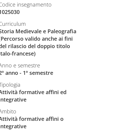
Codice insegnamento
1025030
Curriculum
Storia Medievale e Paleografia
(Percorso valido anche ai fini
del rilascio del doppio titolo
italo-francese)
Anno e semestre
2º anno - 1º semestre
Tipologia
Attività formative affini ed
integrative
Ambito
Attività formative affini o
integrative