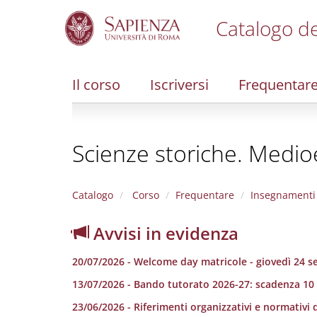
Catalogo de
S
k
i
Il corso
Iscriversi
Frequentar
p
t
o
m
Scienze storiche. Medi
a
i
n
c
Catalogo
Corso
Frequentare
Insegnamenti
o
n
Avvisi in evidenza
t
e
20/07/2026 - Welcome day matricole - giovedì 24 
n
t
13/07/2026 - Bando tutorato 2026-27: scadenza 10
23/06/2026 - Riferimenti organizzativi e normativi d