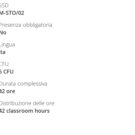
SSD
M-STO/02
Presenza obbligatoria
No
Lingua
ita
CFU
6 CFU
Durata complessiva
42 ore
Distribuzione delle ore
42 classroom hours