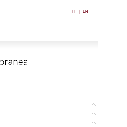
IT
EN
poranea