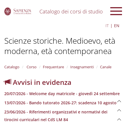
Catalogo dei corsi di studio
S
IT
EN
k
i
Scienze storiche. Medioevo, età
p
t
moderna, età contemporanea
o
m
a
i
Catalogo
Corso
Frequentare
Insegnamenti
Canale
n
c
Avvisi in evidenza
o
n
20/07/2026 - Welcome day matricole - giovedì 24 settembre
t
e
13/07/2026 - Bando tutorato 2026-27: scadenza 10 agosto
n
23/06/2026 - Riferimenti organizzativi e normativi dei
t
tirocini curriculari nel CdS LM 84