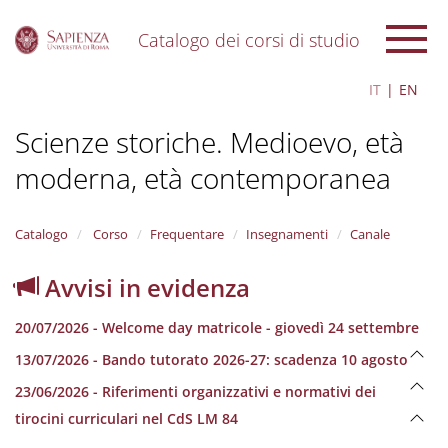
Catalogo dei corsi di studio
S
IT
EN
k
i
Scienze storiche. Medioevo, età
p
t
moderna, età contemporanea
o
m
a
i
Catalogo
Corso
Frequentare
Insegnamenti
Canale
n
c
Avvisi in evidenza
o
n
20/07/2026 - Welcome day matricole - giovedì 24 settembre
t
e
13/07/2026 - Bando tutorato 2026-27: scadenza 10 agosto
n
23/06/2026 - Riferimenti organizzativi e normativi dei
t
tirocini curriculari nel CdS LM 84